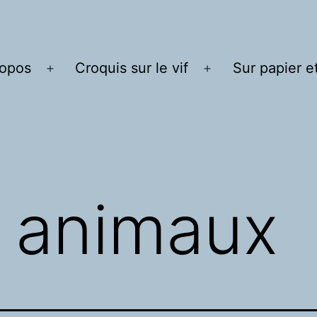
ropos
Croquis sur le vif
Sur papier e
Ouvrir
Ouvrir
le
le
menu
menu
 animaux