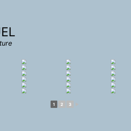
UEL
nture
1
2
3
►