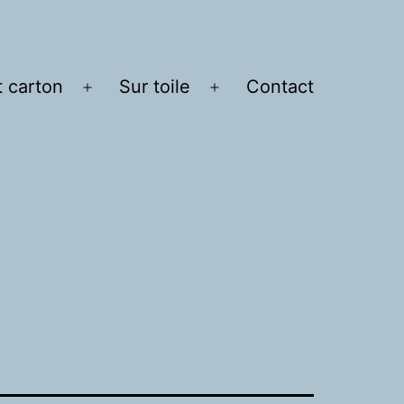
t carton
Sur toile
Contact
Ouvrir
Ouvrir
le
le
menu
menu